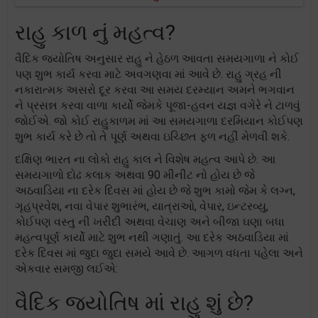
રાહુ કાળ નું મહત્વ?
વૈદિક જ્યોતિષ અનુસાર રાહુ ને હેઠળ આવતા સમયગાળા ને કોઈ
પણ શુભ કાર્ય કરવા માટે અવગણવા માં આવે છે. રાહુ ગ્રહ ની
નકારાત્મક અસરો દૂર કરવા આ સમય દરમ્યાન અમને ભગવાન
ને પ્રસન્ન કરવા વાળા કાર્યો જેમકે પૂજા-હવન યજ્ઞ વગેરે ને ટાળવું
જોઈએ. જો કોઈ રાહુકાળમ માં આ સમયગાળા દરમિયાન કોઈપણ
શુભ કાર્ય કરે છે તો તે પૂર્ણ અથવા ઇચ્છિત ફળ નહીં મેળવી શકે.
દક્ષિણ ભારત ના લોકો રાહુ કાલ ને વિશેષ મહત્વ આપે છે. આ
સમયગાળો દોઢ કલાક અથવા 90 મીનીટ નો હોય છે જે
અઠવાડિયા ના દરેક દિવસ માં હોય છે જે શુભ કામો જેમ કે લગ્ન,
ગૃહપ્રવેશ, નવા વેપાર શુભારંભ, યાત્રાઓ, વેપાર, ઇન્ટરવ્યુ,
કોઈપણ વસ્તુ ની ખરીદી અથવા વેચાણ અને બીજા ઘણા બધા
મહત્વપૂર્ણ કાર્યો માટે શુભ નથી ગણાતું. આ દરેક અઠવાડિયા માં
દરેક દિવસ માં જુદા જુદા સમયે આવે છે. આગળ વધતા પહેલા અને
એકવાર સમજી લઈએ:
વૈદિક જ્યોતિષ માં રાહુ શું છે?