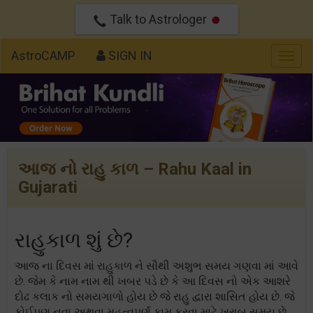
Talk to Astrologer
AstroCAMP
SIGN IN
Togg
navig
આજ નો રાહુ કાળ – Rahu Kaal in
Gujarati
રાહુકાળ શું છે?
આજ ના દિવસ માં રાહુકાળ ને સૌથી અશુભ સમય ગણવા માં આવે
છે. જેમ કે નામ નામ થી ખબર પડે છે કે આ દિવસ નો એક આશરે
દોઢ કલાક નો સમયગાળો હોય છે જે રાહુ દ્વારા શાસિત હોય છે. જે
કોઈપણ નવા અથવા મહત્વપૂર્ણ કામ કરવા માટે ખરાબ સમય છે.