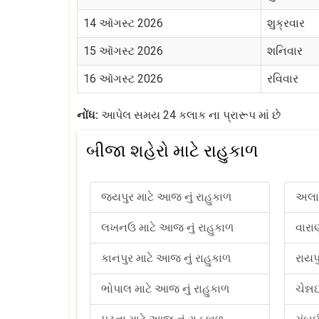
14 ઑગસ્ટ 2026
શુક્રવાર
15 ઑગસ્ટ 2026
શનિવાર
16 ઑગસ્ટ 2026
રવિવાર
નોંધ:
આપેલ સમય 24 કલાક ના પ્રારૂપ માં છે
બીજા શહેરો માટે રાહુકાળ
જયપુર માટે આજ નું રાહુકાળ
અલાહ
લખનઉ માટે આજ નું રાહુકાળ
વારા
કાનપુર માટે આજ નું રાહુકાળ
રાયપ
ભોપાલ માટે આજ નું રાહુકાળ
ચેન્