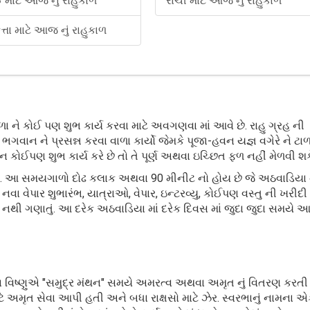
ઈ માટે આજ નું રાહુકાળ
રાંચી માટે આજ નું રાહુકાળ
્તા માટે આજ નું રાહુકાળ
ને કોઈ પણ શુભ કાર્ય કરવા માટે અવગણવા માં આવે છે. રાહુ ગ્રહ ની
ન ને પ્રસન્ન કરવા વાળા કાર્યો જેમકે પૂજા-હવન યજ્ઞ વગેરે ને ટાળવ
ઈપણ શુભ કાર્ય કરે છે તો તે પૂર્ણ અથવા ઇચ્છિત ફળ નહીં મેળવી શક
ે છે. આ સમયગાળો દોઢ કલાક અથવા 90 મીનીટ નો હોય છે જે અઠવાડિયા 
, નવા વેપાર શુભારંભ, યાત્રાઓ, વેપાર, ઇન્ટરવ્યુ, કોઈપણ વસ્તુ ની ખરી
 નથી ગણાતું. આ દરેક અઠવાડિયા માં દરેક દિવસ માં જુદા જુદા સમયે આવ
ન વિષ્ણુએ "સમુદ્ર મંથન" સમયે અમરત્વ અથવા અમૃત નું વિતરણ કરતી
ાટે અમૃત સેવા આપી હતી અને બધા રાક્ષસો માટે ઝેર. સ્વરભાનું નામના 