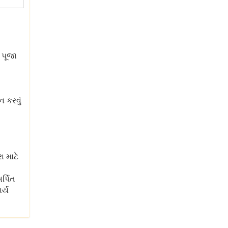
 પૂજા
ન કરવું
ા માટે
ર્પિત
ર્ય