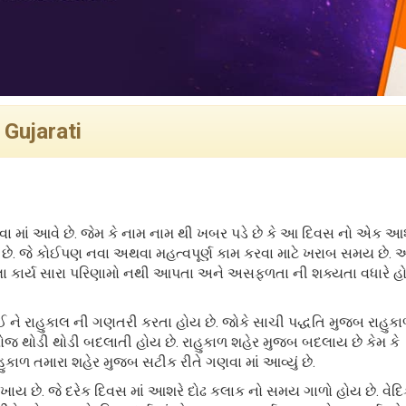
 Gujarati
માં આવે છે. જેમ કે નામ નામ થી ખબર પડે છે કે આ દિવસ નો એક આશ
ય છે. જે કોઈપણ નવા અથવા મહત્વપૂર્ણ કામ કરવા માટે ખરાબ સમય છે. 
ેલા કાર્ય સારા પરિણામો નથી આપતા અને અસફળતા ની શક્યતા વધારે હો
લઈ ને રાહુકાલ ની ગણતરી કરતા હોય છે. જોકે સાચી પદ્ધતિ મુજબ રાહુક
જ થોડી થોડી બદલાતી હોય છે. રાહુકાળ શહેર મુજબ બદલાય છે કેમ કે
હુકાળ તમારા શહેર મુજબ સટીક રીતે ગણવા માં આવ્યું છે.
ળખાય છે. જે દરેક દિવસ માં આશરે દોઢ કલાક નો સમય ગાળો હોય છે. વેદ