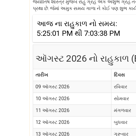
જ્યોતિષ શાસ્ત્ર મુજબ રાહુ ગ્રહ એક અશુભ ગ્રહ તરીકે
પ્રથા છે. જેમાં અમુક સમય ગાળા ને કોઈ પણ શુભ કાર્ય
આજ ના રાહુકાળ નો સમય:
5:25:01 PM થી 7:03:38 PM
ઑગસ્ટ 2026 નો રાહુકાળ (B
તારીખ
દિવસ
09 ઑગસ્ટ 2026
રવિવાર
10 ઑગસ્ટ 2026
સોમવાર
11 ઑગસ્ટ 2026
મંગળવાર
12 ઑગસ્ટ 2026
બુધવાર
13 ઑગસ્ટ 2026
ગુરૂવાર