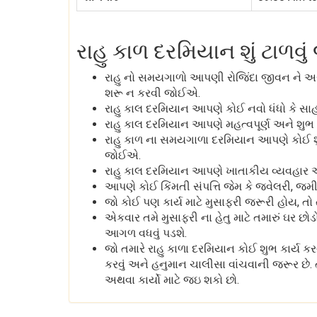
રાહુ કાળ દરમિયાન શું ટાળવ
રાહુ નો સમયગાળો આપણી રોજિંદા જીવન ને અસર 
શરૂ ન કરવી જોઈએ.
રાહુ કાલ દરમિયાન આપણે કોઈ નવો ધંધો કે સ
રાહુ કાલ દરમિયાન આપણે મહત્વપૂર્ણ અને શુભ 
રાહુ કાળ ના સમયગાળા દરમિયાન આપણે કોઈ શુભ ક
જોઈએ.
રાહુ કાલ દરમિયાન આપણે ખાતાકીય વ્યવહાર 
આપણે કોઈ કિંમતી સંપત્તિ જેમ કે જ્વેલરી, જમીન
જો કોઈ પણ કાર્ય માટે મુસાફરી જરૂરી હોય, તો
એકવાર તમે મુસાફરી ના હેતુ માટે તમારું ઘર છોડ
આગળ વધવું પડશે.
જો તમારે રાહુ કાળા દરમિયાન કોઈ શુભ કાર્ય ક
કરવું અને હનુમાન ચાલીસા વાંચવાની જરૂર છે. 
અથવા કાર્યો માટે જઇ શકો છો.