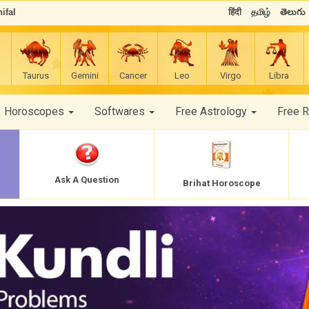
ifal
हिंदी
தமிழ்
తెలుగు
Taurus
Gemini
Cancer
Leo
Virgo
Libra
Horoscopes
Softwares
Free Astrology
Free 
Ask A Question
Brihat Horoscope