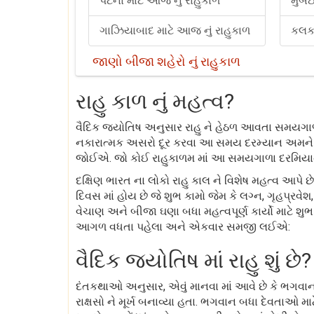
પટના માટે આજ નું રાહુકાળ
મુંબ
ગાઝિયાબાદ માટે આજ નું રાહુકાળ
કલકત
જાણો બીજા શહેરો નું રાહુકાળ
રાહુ કાળ નું મહત્વ?
વૈદિક જ્યોતિષ અનુસાર રાહુ ને હેઠળ આવતા સમયગાળા 
નકારાત્મક અસરો દૂર કરવા આ સમય દરમ્યાન અમને ભગવા
જોઈએ. જો કોઈ રાહુકાળમ માં આ સમયગાળા દરમિયાન કો
દક્ષિણ ભારત ના લોકો રાહુ કાલ ને વિશેષ મહત્વ આપ
દિવસ માં હોય છે જે શુભ કામો જેમ કે લગ્ન, ગૃહપ્રવેશ
વેચાણ અને બીજા ઘણા બધા મહત્વપૂર્ણ કાર્યો માટે શુભ
આગળ વધતા પહેલા અને એકવાર સમજી લઈએ:
વૈદિક જ્યોતિષ માં રાહુ શું છે?
દંતકથાઓ અનુસાર, એવું માનવા માં આવે છે કે ભગવા
રાક્ષસો ને મૂર્ખ બનાવ્યા હતા. ભગવાન બધા દેવતાઓ મ