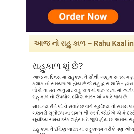
આજ નો રાહુ કાળ – Rahu Kaal in
રાહુકાળ શું છે?
આજ ના દિવસ માં રાહુકાળ ને સૌથી અશુભ સમય ગણવા 
કલાક નો સમયગાળો હોય છે જે રાહુ દ્વારા શાસિત હો
લોકો ના મત અનુસાર રાહુ કાળ માં શરૂ કરવા માં આવ
રાહુ કાળ નો ઉપયોગ દક્ષિણ ભારત માં વધારે થાય છે.
સામાન્ય રીતે લોકો સવારે છ વાગે સૂર્યોદય નો સમય 
ગણતરી સૂર્યોદય ના સમય થી કરવી જોઈએ જે કે દરરો
સૂર્યોદય સમય દરેક શહેર માટે જુદો હોય છે. અમારા રા
રાહુ કાળ ને દક્ષિણ ભારત માં રાહુકાળમ તરીકે પણ ઓ