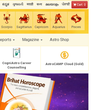
ಕನ್ನಡ
ગુજરાતી
मराठी
বাংলা
മലയാളം
ਪੰਜਾਬੀ
Cart: 0
Scorpio
Sagittarius
Capricorn
Aquarius
Pisces
Reports
Magazine
Astro Shop
CogniAstro Career
AstroCAMP Cloud (Gold)
Counselling