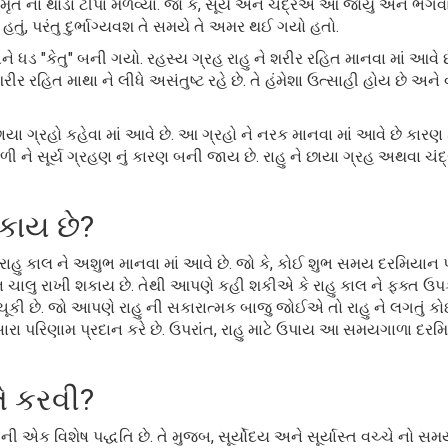
મૃત ના થોડા ટીપાં મેળવ્યાં. જો કે, સૂર્ય અને ચંદ્રએ આ જોયું અને ભગ
યું હતું, પરંતુ દુર્ભાગ્યવશ તે સમયે તે અમર થઈ ગયો હતો.
અને ધડ "કેતુ" બની ગયો. રહસ્ય ગ્રહ રાહુ ને શરીર રહિત માનવા માં આવે છ
શરીર રહિત માથા ને લીધે અસંતુષ્ટ રહે છે. તે હંમેશા ઉત્સાહી હોય છે અને 
છાયા ગ્રહો કહેવા માં આવે છે. આ ગ્રહો ને નરક માનવા માં આવે છે કારણ 
ગળી ને સૂર્ય ગ્રહણ નું કારણ બની જાય છે. રાહુ ને છાયા ગ્રહ અથવા ચંદ
શકાય છે?
ાહુ કાલ ને અશુભ માનવા માં આવે છે. જો કે, કોઈ શુભ સમય દરમિયાન પ
યાન ચાલુ રાખી શકાય છે. તેથી આપણે કહી શકીએ કે રાહુ કાલ ને ફક્ત ઉપ
ચૂકી છે. જો આપણે રાહુ ની સકારાત્મક બાજુ જોઈએ તો રાહુ ને લગતું 
ારા પરિણામ પ્રદાન કરે છે. ઉપરાંત, રાહુ માટે ઉપાય આ સમયગાળા દર
તે કરવી?
ની એક વિશેષ પદ્ધતિ છે. તે મુજબ, સૂર્યોદય અને સૂર્યાસ્ત વચ્ચે નો સમ