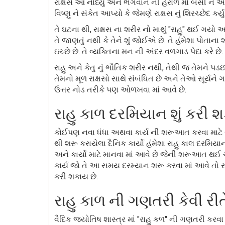
રાક્ષસે આ નોંધ્યું અને ભગવાન ની હરોળ માં બેસી ને અ
વિષ્ણુ ને સંકેત આપ્યો કે જેમણે રાક્ષસ નું શિરચ્છેદ કર્
તે ઘટના થી, રાક્ષસ ના શરીર નો માથું "રાહુ" થઈ ગયો 
તે જાણતું નથી કે તેને શું જોઈએ છે. તે હંમેશા પોતાના 
ઇચ્છે છે. તે વ્યક્તિના મન ની અંદર વળગાડ પેદા કરે છે.
રાહુ અને કેતુ નું ભૌતિક શરીર નથી, તેથી જ તેમને પડ
તેમનો મૂળ રાક્ષસો સાથે સંબંધિત છે અને તેઓ સૂર્યને 
ઉત્તર નોડ તરીકે પણ ઓળખવા માં આવે છે.
રાહુ કાળ દરમિયાન શું કરી 
કોઈપણ નવા ધંધા અથવા કાર્ય ની શરૂઆત કરવા માટે ર
થી શરૂ કરાયેલા દૈનિક કાર્યો હંમેશા રાહુ કાલ દરમિ
અને કાર્યો માટે માનવા માં આવે છે જેની શરૂઆત થઈ 
કાર્ય જો તે આ સમય દરમ્યાન શરૂ કરવા માં આવે તો સ
કરી શકાય છે.
રાહુ કાળ ની ગણતરી કેવી રી
વૈદિક જ્યોતિષ શાસ્ત્ર માં "રાહુ કળ" ની ગણતરી કરવા 