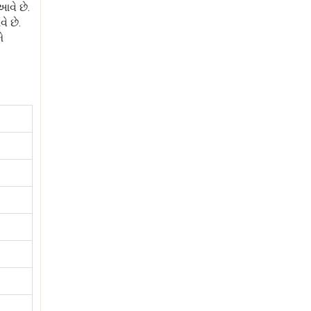
આવે છે.
ે છે.
ે