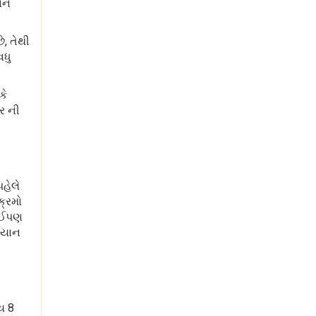
વાન
ે, તેથી
વધુ
કે
્ર ની
હેલે
ક્રમો
કોઈપણ
મિયાન
ય 8