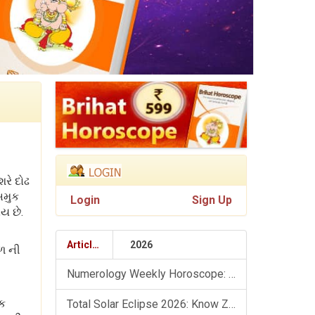
રે દોઢ
અમુક
Login
Sign Up
ય છે.
Articles
2026
ાળ ની
Numerology Weekly Horoscope: 9 August To 15 August, 2026
િક
Total Solar Eclipse 2026: Know Zodiac Wise Prediction