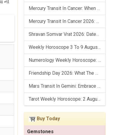
વા ની
Mercury Transit In Cancer: When The Mind Meets The Heart!
Mercury Transit In Cancer 2026: Check Out What It Brings For You
Shravan Somvar Vrat 2026: Dates, Significance & Rituals In August
Weekly Horoscope 3 To 9 August, 2026: List Of Fasts & Festivals
Numerology Weekly Horoscope: 2 August To 8 August, 2026
Friendship Day 2026: What The Stars Say About Your Best Friend!
Mars Transit In Gemini: Embrace The Period Full Of Energy & Intelligence
Tarot Weekly Horoscope: 2 August To 8 August, 2026
Buy Today
Gemstones