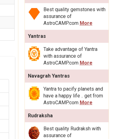
Best quality gemstones with
assurance of
AstroCAMP.com
More
Yantras
Take advantage of Yantra
with assurance of
AstroCAMP.com
More
Navagrah Yantras
Yantra to pacify planets and
have a happy life .. get from
AstroCAMP.com
More
Rudraksha
Best quality Rudraksh with
assurance of