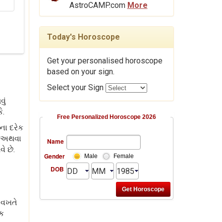
AstroCAMP.com
More
Today's Horoscope
Get your personalised horoscope
based on your sign.
Select your Sign
ું
ે.
Free Personalized Horoscope 2026
ના દરેક
દી અથવા
Name
ે છે.
Gender
Male
Female
DOB
 વખતે
એક