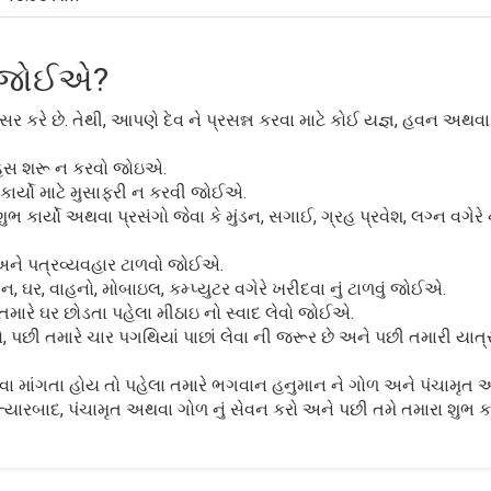
ું જોઈએ?
કરે છે. તેથી, આપણે દેવ ને પ્રસન્ન કરવા માટે કોઈ યજ્ઞ, હવન અથવા
ાહસ શરૂ ન કરવો જોઇએ.
કાર્યો માટે મુસાફરી ન કરવી જોઈએ.
ાર્યો અથવા પ્રસંગો જેવા કે મુંડન, સગાઈ, ગ્રહ પ્રવેશ, લગ્ન વગેરે 
અને પત્રવ્યવહાર ટાળવો જોઈએ.
, ઘર, વાહનો, મોબાઇલ, કમ્પ્યુટર વગેરે ખરીદવા નું ટાળવું જોઈએ.
 તમારે ઘર છોડતા પહેલા મીઠાઇ નો સ્વાદ લેવો જોઈએ.
ો, પછી તમારે ચાર પગથિયાં પાછાં લેવા ની જરૂર છે અને પછી તમારી યાત્ર
રવા માંગતા હોય તો પહેલા તમારે ભગવાન હનુમાન ને ગોળ અને પંચામૃત અ
ત્યારબાદ, પંચામૃત અથવા ગોળ નું સેવન કરો અને પછી તમે તમારા શુભ કા