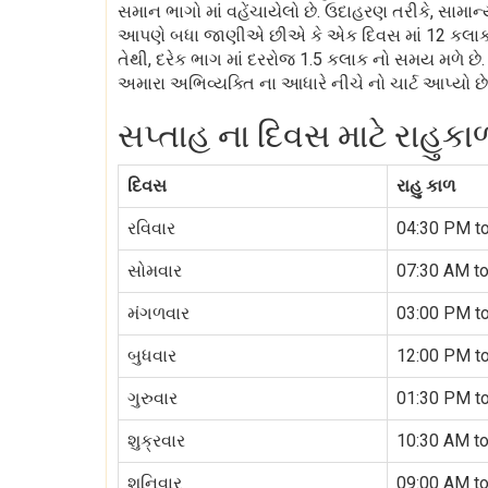
સમાન ભાગો માં વહેંચાયેલો છે. ઉદાહરણ તરીકે, સામાન્ય 
આપણે બધા જાણીએ છીએ કે એક દિવસ માં 12 કલાક નો સ
તેથી, દરેક ભાગ માં દરરોજ 1.5 કલાક નો સમય મળે છે.
અમારા અભિવ્યક્તિ ના આધારે નીચે નો ચાર્ટ આપ્યો છે
સપ્તાહ ના દિવસ માટે રાહુકા
દિવસ
રાહુ કાળ
રવિવાર
04:30 PM t
સોમવાર
07:30 AM t
મંગળવાર
03:00 PM t
બુધવાર
12:00 PM t
ગુરુવાર
01:30 PM t
શુક્રવાર
10:30 AM t
શનિવાર
09:00 AM t