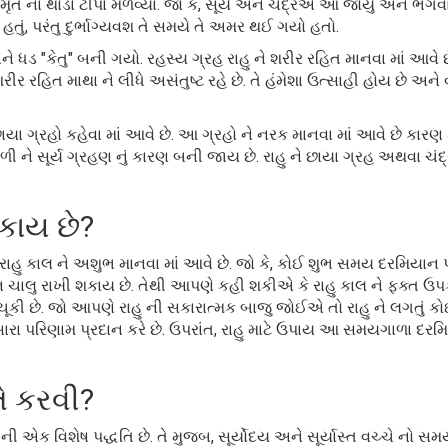
મૃત ના થોડા ટીપાં મેળવ્યાં. જો કે, સૂર્ય અને ચંદ્રએ આ જોયું અને ભગ
યું હતું, પરંતુ દુર્ભાગ્યવશ તે સમયે તે અમર થઈ ગયો હતો.
અને ધડ "કેતુ" બની ગયો. રહસ્ય ગ્રહ રાહુ ને શરીર રહિત માનવા માં આવે છ
શરીર રહિત માથા ને લીધે અસંતુષ્ટ રહે છે. તે હંમેશા ઉત્સાહી હોય છે અને 
છાયા ગ્રહો કહેવા માં આવે છે. આ ગ્રહો ને નરક માનવા માં આવે છે કારણ 
ગળી ને સૂર્ય ગ્રહણ નું કારણ બની જાય છે. રાહુ ને છાયા ગ્રહ અથવા ચંદ
શકાય છે?
ાહુ કાલ ને અશુભ માનવા માં આવે છે. જો કે, કોઈ શુભ સમય દરમિયાન પ
યાન ચાલુ રાખી શકાય છે. તેથી આપણે કહી શકીએ કે રાહુ કાલ ને ફક્ત ઉપ
ચૂકી છે. જો આપણે રાહુ ની સકારાત્મક બાજુ જોઈએ તો રાહુ ને લગતું 
ારા પરિણામ પ્રદાન કરે છે. ઉપરાંત, રાહુ માટે ઉપાય આ સમયગાળા દર
તે કરવી?
ની એક વિશેષ પદ્ધતિ છે. તે મુજબ, સૂર્યોદય અને સૂર્યાસ્ત વચ્ચે નો સમ