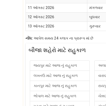
11 ઑગસ્ટ 2026
મંગળવાર
12 ઑગસ્ટ 2026
બુધવાર
13 ઑગસ્ટ 2026
ગુરૂવાર
નોંધ:
આપેલ સમય 24 કલાક ના પ્રારૂપ માં છે
બીજા શહેરો માટે રાહુકાળ
જયપુર માટે આજ નું રાહુકાળ
અલાહ
લખનઉ માટે આજ નું રાહુકાળ
વારા
કાનપુર માટે આજ નું રાહુકાળ
રાયપ
ભોપાલ માટે આજ નું રાહુકાળ
ચેન્