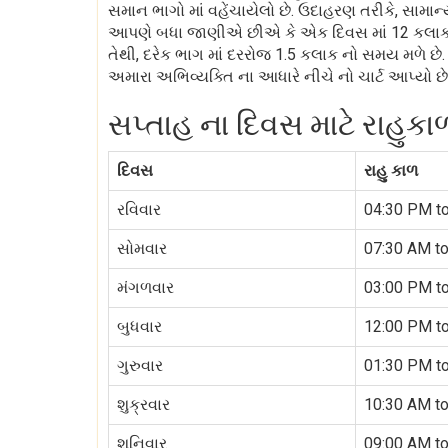
સમાન ભાગો માં વહેંચાયેલો છે. ઉદાહરણ તરીકે, સામાન્ય 
આપણે બધા જાણીએ છીએ કે એક દિવસ માં 12 કલાક નો સ
તેથી, દરેક ભાગ માં દરરોજ 1.5 કલાક નો સમય મળે છે.
અમારા અભિવ્યક્તિ ના આધારે નીચે નો ચાર્ટ આપ્યો છે
સપ્તાહ ના દિવસ માટે રાહુકા
દિવસ
રાહુ કાળ
રવિવાર
04:30 PM t
સોમવાર
07:30 AM t
મંગળવાર
03:00 PM t
બુધવાર
12:00 PM t
ગુરુવાર
01:30 PM t
શુક્રવાર
10:30 AM t
શનિવાર
09:00 AM t