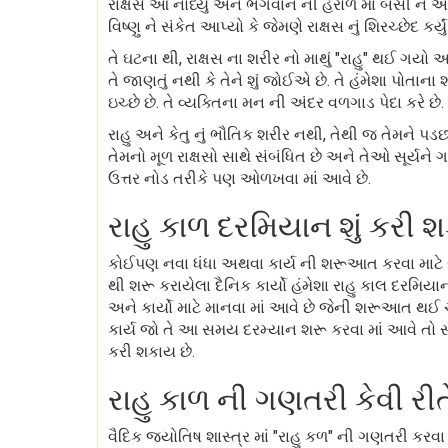
રાક્ષસે આ નોંધ્યું અને ભગવાન ની હરોળ માં બેસી ને અ
વિષ્ણુ ને સંકેત આપ્યો કે જેમણે રાક્ષસ નું શિરચ્છેદ કર્
તે ઘટના થી, રાક્ષસ ના શરીર નો માથું "રાહુ" થઈ ગયો 
તે જાણતું નથી કે તેને શું જોઈએ છે. તે હંમેશા પોતાના 
ઇચ્છે છે. તે વ્યક્તિના મન ની અંદર વળગાડ પેદા કરે છે.
રાહુ અને કેતુ નું ભૌતિક શરીર નથી, તેથી જ તેમને પડ
તેમનો મૂળ રાક્ષસો સાથે સંબંધિત છે અને તેઓ સૂર્યને 
ઉત્તર નોડ તરીકે પણ ઓળખવા માં આવે છે.
રાહુ કાળ દરમિયાન શું કરી 
કોઈપણ નવા ધંધા અથવા કાર્ય ની શરૂઆત કરવા માટે ર
થી શરૂ કરાયેલા દૈનિક કાર્યો હંમેશા રાહુ કાલ દરમિ
અને કાર્યો માટે માનવા માં આવે છે જેની શરૂઆત થઈ 
કાર્ય જો તે આ સમય દરમ્યાન શરૂ કરવા માં આવે તો સ
કરી શકાય છે.
રાહુ કાળ ની ગણતરી કેવી રી
વૈદિક જ્યોતિષ શાસ્ત્ર માં "રાહુ કળ" ની ગણતરી કરવા 