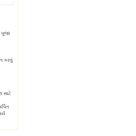
 પૂજા
ન કરવું
ા માટે
ર્પિત
ર્ય