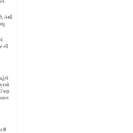
વાન
ે, તેથી
વધુ
કે
્ર ની
હેલે
ક્રમો
કોઈપણ
મિયાન
ય 8