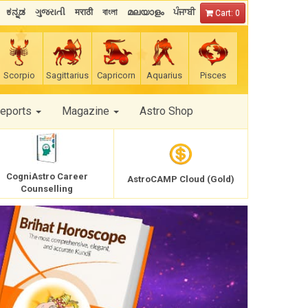
ಕನ್ನಡ
ગુજરાતી
मराठी
বাংলা
മലയാളം
ਪੰਜਾਬੀ
Cart: 0
Scorpio
Sagittarius
Capricorn
Aquarius
Pisces
Reports
Magazine
Astro Shop
CogniAstro Career
AstroCAMP Cloud (Gold)
Counselling