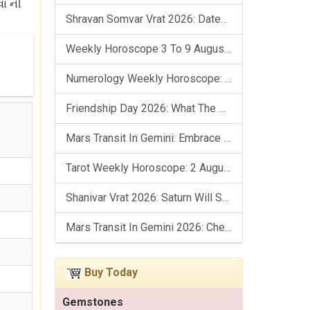
વા ની
Shravan Somvar Vrat 2026: Dates, Significance & Rituals In August
Weekly Horoscope 3 To 9 August, 2026: List Of Fasts & Festivals
Numerology Weekly Horoscope: 2 August To 8 August, 2026
Friendship Day 2026: What The Stars Say About Your Best Friend!
Mars Transit In Gemini: Embrace The Period Full Of Energy & Intelligence
Tarot Weekly Horoscope: 2 August To 8 August, 2026
Shanivar Vrat 2026: Saturn Will Serve Justice In Sawan Month!
Mars Transit In Gemini 2026: Check Out Its Positive & Negative Impact
Buy Today
Gemstones