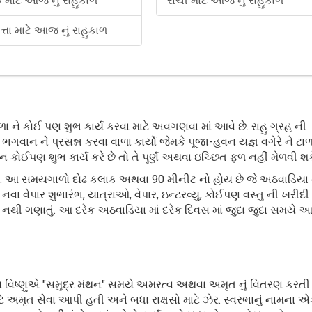
ઈ માટે આજ નું રાહુકાળ
રાંચી માટે આજ નું રાહુકાળ
્તા માટે આજ નું રાહુકાળ
ને કોઈ પણ શુભ કાર્ય કરવા માટે અવગણવા માં આવે છે. રાહુ ગ્રહ ની
ન ને પ્રસન્ન કરવા વાળા કાર્યો જેમકે પૂજા-હવન યજ્ઞ વગેરે ને ટાળવ
ઈપણ શુભ કાર્ય કરે છે તો તે પૂર્ણ અથવા ઇચ્છિત ફળ નહીં મેળવી શક
ે છે. આ સમયગાળો દોઢ કલાક અથવા 90 મીનીટ નો હોય છે જે અઠવાડિયા 
, નવા વેપાર શુભારંભ, યાત્રાઓ, વેપાર, ઇન્ટરવ્યુ, કોઈપણ વસ્તુ ની ખરી
 નથી ગણાતું. આ દરેક અઠવાડિયા માં દરેક દિવસ માં જુદા જુદા સમયે આવ
ન વિષ્ણુએ "સમુદ્ર મંથન" સમયે અમરત્વ અથવા અમૃત નું વિતરણ કરતી
ાટે અમૃત સેવા આપી હતી અને બધા રાક્ષસો માટે ઝેર. સ્વરભાનું નામના 