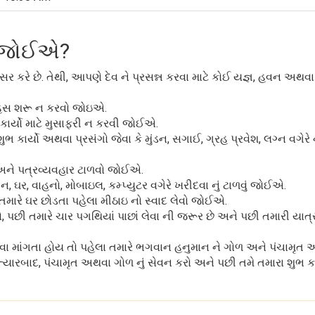
ું જોઈએ?
કરે છે. તેથી, આપણે દેવ ને પ્રસન્ન કરવા માટે કોઈ યજ્ઞ, હવન અથવા
ાહસ શરૂ ન કરવો જોઇએ.
કાર્યો માટે મુસાફરી ન કરવી જોઈએ.
ાર્યો અથવા પ્રસંગો જેવા કે મુંડન, સગાઈ, ગ્રહ પ્રવેશ, લગ્ન વગેરે 
અને પત્રવ્યવહાર ટાળવો જોઈએ.
, ઘર, વાહનો, મોબાઇલ, કમ્પ્યુટર વગેરે ખરીદવા નું ટાળવું જોઈએ.
 તમારે ઘર છોડતા પહેલા મીઠાઇ નો સ્વાદ લેવો જોઈએ.
ો, પછી તમારે ચાર પગથિયાં પાછાં લેવા ની જરૂર છે અને પછી તમારી યાત્ર
રવા માંગતા હોય તો પહેલા તમારે ભગવાન હનુમાન ને ગોળ અને પંચામૃત અ
ત્યારબાદ, પંચામૃત અથવા ગોળ નું સેવન કરો અને પછી તમે તમારા શુભ કા