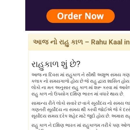
આજ નો રાહુ કાળ – Rahu Kaal in
રાહુકાળ શું છે?
આજ ના દિવસ માં રાહુકાળ ને સૌથી અશુભ સમય ગણવા 
કલાક નો સમયગાળો હોય છે જે રાહુ દ્વારા શાસિત હો
લોકો ના મત અનુસાર રાહુ કાળ માં શરૂ કરવા માં આવ
રાહુ કાળ નો ઉપયોગ દક્ષિણ ભારત માં વધારે થાય છે.
સામાન્ય રીતે લોકો સવારે છ વાગે સૂર્યોદય નો સમય 
ગણતરી સૂર્યોદય ના સમય થી કરવી જોઈએ જે કે દરરો
સૂર્યોદય સમય દરેક શહેર માટે જુદો હોય છે. અમારા રા
રાહુ કાળ ને દક્ષિણ ભારત માં રાહુકાળમ તરીકે પણ ઓ