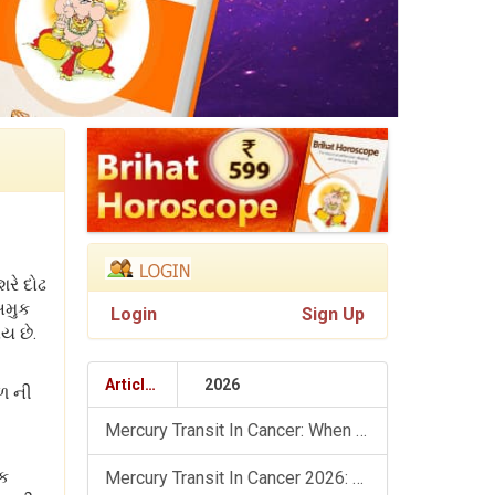
રે દોઢ
અમુક
Login
Sign Up
ય છે.
Articles
2026
ાળ ની
Mercury Transit In Cancer: When The Mind Meets The Heart!
િક
Mercury Transit In Cancer 2026: Check Out What It Brings For You