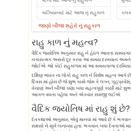
પટના માટે આજ નું રાહુકાળ
મુંબ
ગાઝિયાબાદ માટે આજ નું રાહુકાળ
કલકત
જાણો બીજા શહેરો નું રાહુકાળ
રાહુ કાળ નું મહત્વ?
વૈદિક જ્યોતિષ અનુસાર રાહુ ને હેઠળ આવતા સમયગાળા 
નકારાત્મક અસરો દૂર કરવા આ સમય દરમ્યાન અમને ભગવા
જોઈએ. જો કોઈ રાહુકાળમ માં આ સમયગાળા દરમિયાન કો
દક્ષિણ ભારત ના લોકો રાહુ કાલ ને વિશેષ મહત્વ આપ
દિવસ માં હોય છે જે શુભ કામો જેમ કે લગ્ન, ગૃહપ્રવેશ
વેચાણ અને બીજા ઘણા બધા મહત્વપૂર્ણ કાર્યો માટે શુભ
આગળ વધતા પહેલા અને એકવાર સમજી લઈએ:
વૈદિક જ્યોતિષ માં રાહુ શું છે?
દંતકથાઓ અનુસાર, એવું માનવા માં આવે છે કે ભગવા
રાક્ષસો ને મૂર્ખ બનાવ્યા હતા. ભગવાન બધા દેવતાઓ મ