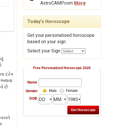
AstroCAMP.com
More
Today's Horoscope
Get your personalised horoscope
based on your sign.
Select your Sign
ું
ે.
Free Personalized Horoscope 2026
ના દરેક
દી અથવા
Name
ે છે.
Gender
Male
Female
DOB
 વખતે
એક