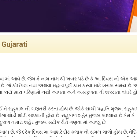
 Gujarati
માં આવે છે. જેમ કે નામ નામ થી ખબર પડે છે કે આ દિવસ નો એક આશ
ય છે. જે કોઈપણ નવા અથવા મહત્વપૂર્ણ કામ કરવા માટે ખરાબ સમય છે. 
ેલા કાર્ય સારા પરિણામો નથી આપતા અને અસફળતા ની શક્યતા વધારે હો
લઈ ને રાહુકાલ ની ગણતરી કરતા હોય છે. જોકે સાચી પદ્ધતિ મુજબ રાહુક
જ થોડી થોડી બદલાતી હોય છે. રાહુકાળ શહેર મુજબ બદલાય છે કેમ કે
હુકાળ તમારા શહેર મુજબ સટીક રીતે ગણવા માં આવ્યું છે.
ળખાય છે. જે દરેક દિવસ માં આશરે દોઢ કલાક નો સમય ગાળો હોય છે. વેદ