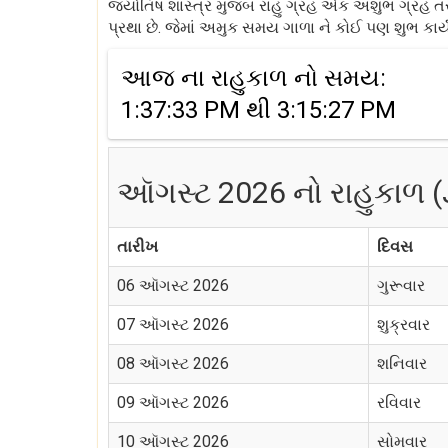
જ્યોતિષ શાસ્ત્ર મુજબ રાહુ ગ્રહ એક અશુભ ગ્રહ તરીકે
પ્રથા છે. જેમાં અમુક સમય ગાળા ને કોઈ પણ શુભ કાર્ય
આજ ના રાહુકાળ નો સમય:
1:37:33 PM થી 3:15:27 PM
ઑગસ્ટ 2026 નો રાહુકાળ (
તારીખ
દિવસ
06 ઑગસ્ટ 2026
ગુરૂવાર
07 ઑગસ્ટ 2026
શુક્રવાર
08 ઑગસ્ટ 2026
શનિવાર
09 ઑગસ્ટ 2026
રવિવાર
10 ઑગસ્ટ 2026
સોમવાર