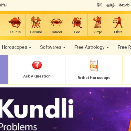
ifal
हिंदी
தமிழ்
తెలుగు
Taurus
Gemini
Cancer
Leo
Virgo
Libra
Horoscopes
Softwares
Free Astrology
Free 
Ask A Question
Brihat Horoscope