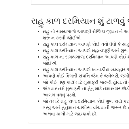
રાહુ કાળ દરમિયાન શું ટાળવ
રાહુ નો સમયગાળો આપણી રોજિંદા જીવન ને અસર 
શરૂ ન કરવી જોઈએ.
રાહુ કાલ દરમિયાન આપણે કોઈ નવો ધંધો કે સ
રાહુ કાલ દરમિયાન આપણે મહત્વપૂર્ણ અને શુભ 
રાહુ કાળ ના સમયગાળા દરમિયાન આપણે કોઈ શુભ ક
જોઈએ.
રાહુ કાલ દરમિયાન આપણે ખાતાકીય વ્યવહાર 
આપણે કોઈ કિંમતી સંપત્તિ જેમ કે જ્વેલરી, જમીન
જો કોઈ પણ કાર્ય માટે મુસાફરી જરૂરી હોય, તો
એકવાર તમે મુસાફરી ના હેતુ માટે તમારું ઘર છોડ
આગળ વધવું પડશે.
જો તમારે રાહુ કાળા દરમિયાન કોઈ શુભ કાર્ય ક
કરવું અને હનુમાન ચાલીસા વાંચવાની જરૂર છે. 
અથવા કાર્યો માટે જઇ શકો છો.