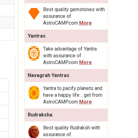
Best quality gemstones with
assurance of
AstroCAMP.com
More
Yantras
Take advantage of Yantra
with assurance of
AstroCAMP.com
More
Navagrah Yantras
Yantra to pacify planets and
have a happy life .. get from
AstroCAMP.com
More
Rudraksha
Best quality Rudraksh with
assurance of