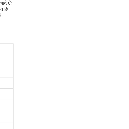
આવે છે.
ે છે.
ે