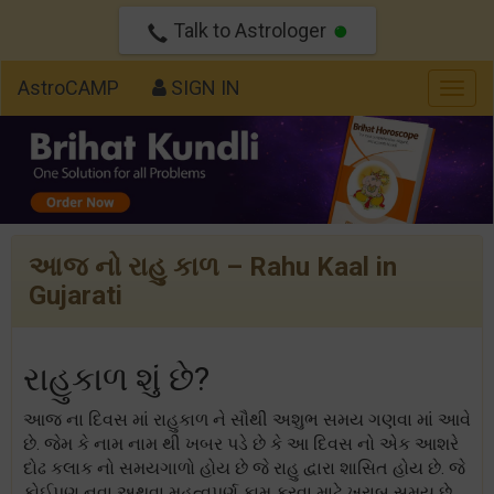
Talk to Astrologer
AstroCAMP
SIGN IN
Togg
navig
આજ નો રાહુ કાળ – Rahu Kaal in
Gujarati
રાહુકાળ શું છે?
આજ ના દિવસ માં રાહુકાળ ને સૌથી અશુભ સમય ગણવા માં આવે
છે. જેમ કે નામ નામ થી ખબર પડે છે કે આ દિવસ નો એક આશરે
દોઢ કલાક નો સમયગાળો હોય છે જે રાહુ દ્વારા શાસિત હોય છે. જે
કોઈપણ નવા અથવા મહત્વપૂર્ણ કામ કરવા માટે ખરાબ સમય છે.