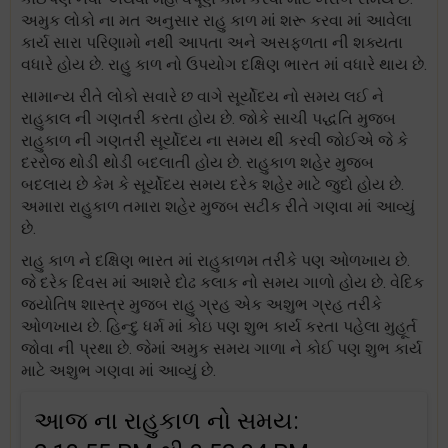
અમુક લોકો ના મત અનુસાર રાહુ કાળ માં શરૂ કરવા માં આવેલા
કાર્ય સારા પરિણામો નથી આપતા અને અસફળતા ની શક્યતા
વધારે હોય છે. રાહુ કાળ નો ઉપયોગ દક્ષિણ ભારત માં વધારે થાય છે.
સામાન્ય રીતે લોકો સવારે છ વાગે સૂર્યોદય નો સમય લઈ ને
રાહુકાલ ની ગણતરી કરતા હોય છે. જોકે સાચી પદ્ધતિ મુજબ
રાહુકાળ ની ગણતરી સૂર્યોદય ના સમય થી કરવી જોઈએ જે કે
દરરોજ થોડી થોડી બદલાતી હોય છે. રાહુકાળ શહેર મુજબ
બદલાય છે કેમ કે સૂર્યોદય સમય દરેક શહેર માટે જુદો હોય છે.
અમારા રાહુકાળ તમારા શહેર મુજબ સટીક રીતે ગણવા માં આવ્યું
છે.
રાહુ કાળ ને દક્ષિણ ભારત માં રાહુકાળમ તરીકે પણ ઓળખાય છે.
જે દરેક દિવસ માં આશરે દોઢ કલાક નો સમય ગાળો હોય છે. વેદિક
જ્યોતિષ શાસ્ત્ર મુજબ રાહુ ગ્રહ એક અશુભ ગ્રહ તરીકે
ઓળખાય છે. હિન્દુ ધર્મ માં કોઇ પણ શુભ કાર્ય કરતા પહેલા મુહૂર્ત
જોવા ની પ્રથા છે. જેમાં અમુક સમય ગાળા ને કોઈ પણ શુભ કાર્ય
માટે અશુભ ગણવા માં આવ્યું છે.
આજ ના રાહુકાળ નો સમય: