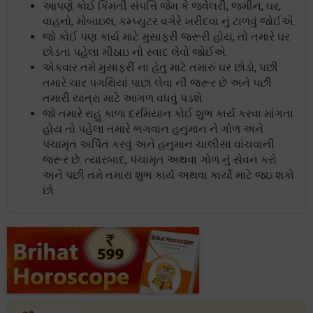
આપણે કોઈ કિંમતી સંપત્તિ જેમ કે જ્વેલરી, જમીન, ઘર,
વાહનો, મોબાઇલ, કમ્પ્યુટર વગેરે ખરીદવા નું ટાળવું જોઈએ.
જો કોઈ પણ કાર્ય માટે મુસાફરી જરૂરી હોય, તો તમારે ઘર
છોડતા પહેલા મીઠાઇ નો સ્વાદ લેવો જોઈએ.
એકવાર તમે મુસાફરી ના હેતુ માટે તમારું ઘર છોડો, પછી
તમારે ચાર પગથિયાં પાછાં લેવા ની જરૂર છે અને પછી
તમારી યાત્રા માટે આગળ વધવું પડશે.
જો તમારે રાહુ કાળા દરમિયાન કોઈ શુભ કાર્ય કરવા માંગતા
હોય તો પહેલા તમારે ભગવાન હનુમાન ને ગોળ અને
પંચામૃત અર્પિત કરવું અને હનુમાન ચાલીસા વાંચવાની
જરૂર છે. ત્યારબાદ, પંચામૃત અથવા ગોળ નું સેવન કરો
અને પછી તમે તમારા શુભ કાર્ય અથવા કાર્યો માટે જઇ શકો
છો.