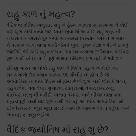
રાહુ કાળ નું મહત્વ?
વૈદિક જ્યોતિષ અનુસાર રાહુ ને હેઠળ આવતા સમયગાળા ને કોઈ
પણ શુભ કાર્ય કરવા માટે અવગણવા માં આવે છે. રાહુ ગ્રહ ની
નકારાત્મક અસરો દૂર કરવા આ સમય દરમ્યાન અમને ભગવાન
ને પ્રસન્ન કરવા વાળા કાર્યો જેમકે પૂજા-હવન યજ્ઞ વગેરે ને ટાળવું
જોઈએ. જો કોઈ રાહુકાળમ માં આ સમયગાળા દરમિયાન કોઈપણ
શુભ કાર્ય કરે છે તો તે પૂર્ણ અથવા ઇચ્છિત ફળ નહીં મેળવી શકે.
દક્ષિણ ભારત ના લોકો રાહુ કાલ ને વિશેષ મહત્વ આપે છે. આ
સમયગાળો દોઢ કલાક અથવા 90 મીનીટ નો હોય છે જે
અઠવાડિયા ના દરેક દિવસ માં હોય છે જે શુભ કામો જેમ કે લગ્ન,
ગૃહપ્રવેશ, નવા વેપાર શુભારંભ, યાત્રાઓ, વેપાર, ઇન્ટરવ્યુ,
કોઈપણ વસ્તુ ની ખરીદી અથવા વેચાણ અને બીજા ઘણા બધા
મહત્વપૂર્ણ કાર્યો માટે શુભ નથી ગણાતું. આ દરેક અઠવાડિયા માં
દરેક દિવસ માં જુદા જુદા સમયે આવે છે. આગળ વધતા પહેલા અને
એકવાર સમજી લઈએ:
વૈદિક જ્યોતિષ માં રાહુ શું છે?