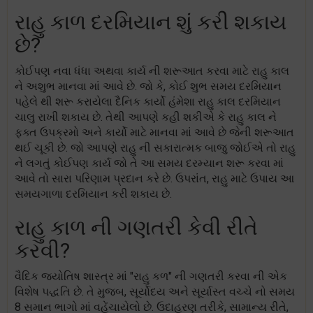
રાહુ કાળ દરમિયાન શું કરી શકાય
છે?
કોઈપણ નવા ધંધા અથવા કાર્ય ની શરૂઆત કરવા માટે રાહુ કાલ
ને અશુભ માનવા માં આવે છે. જો કે, કોઈ શુભ સમય દરમિયાન
પહેલે થી શરૂ કરાયેલા દૈનિક કાર્યો હંમેશા રાહુ કાલ દરમિયાન
ચાલુ રાખી શકાય છે. તેથી આપણે કહી શકીએ કે રાહુ કાલ ને
ફક્ત ઉપક્રમો અને કાર્યો માટે માનવા માં આવે છે જેની શરૂઆત
થઈ ચૂકી છે. જો આપણે રાહુ ની સકારાત્મક બાજુ જોઈએ તો રાહુ
ને લગતું કોઈપણ કાર્ય જો તે આ સમય દરમ્યાન શરૂ કરવા માં
આવે તો સારા પરિણામ પ્રદાન કરે છે. ઉપરાંત, રાહુ માટે ઉપાય આ
સમયગાળા દરમિયાન કરી શકાય છે.
રાહુ કાળ ની ગણતરી કેવી રીતે
કરવી?
વૈદિક જ્યોતિષ શાસ્ત્ર માં "રાહુ કળ" ની ગણતરી કરવા ની એક
વિશેષ પદ્ધતિ છે. તે મુજબ, સૂર્યોદય અને સૂર્યાસ્ત વચ્ચે નો સમય
8 સમાન ભાગો માં વહેંચાયેલો છે. ઉદાહરણ તરીકે, સામાન્ય રીતે,