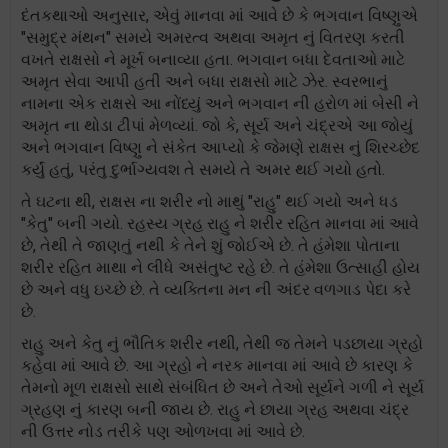
દંતકથાઓ અનુસાર, એવું માનવા માં આવે છે કે ભગવાન વિષ્ણુએ
"સમુદ્ર મંથન" સમયે અમરત્વ અથવા અમૃત નું વિતરણ કરતી
વખતે રાક્ષસો ને મૂર્ખ બનાવ્યા હતા. ભગવાન બધા દેવતાઓ માટે
અમૃત સેવા આપી હતી અને બધા રાક્ષસો માટે ઝેર. સ્વરભાનું
નામના એક રાક્ષસે આ નોંધ્યું અને ભગવાન ની હરોળ માં બેસી ને
અમૃત ના થોડા ટીપાં મેળવ્યાં. જો કે, સૂર્ય અને ચંદ્રએ આ જોયું
અને ભગવાન વિષ્ણુ ને સંકેત આપ્યો કે જેમણે રાક્ષસ નું શિરચ્છેદ
કર્યું હતું, પરંતુ દુર્ભાગ્યવશ તે સમયે તે અમર થઈ ગયો હતો.
તે ઘટના થી, રાક્ષસ ના શરીર નો માથું "રાહુ" થઈ ગયો અને ધડ
"કેતુ" બની ગયો. રહસ્ય ગ્રહ રાહુ ને શરીર રહિત માનવા માં આવે
છે, તેથી તે જાણતું નથી કે તેને શું જોઈએ છે. તે હંમેશા પોતાના
શરીર રહિત માથા ને લીધે અસંતુષ્ટ રહે છે. તે હંમેશા ઉત્સાહી હોય
છે અને વધુ ઇચ્છે છે. તે વ્યક્તિના મન ની અંદર વળગાડ પેદા કરે
છે.
રાહુ અને કેતુ નું ભૌતિક શરીર નથી, તેથી જ તેમને પડછાયા ગ્રહો
કહેવા માં આવે છે. આ ગ્રહો ને નરક માનવા માં આવે છે કારણ કે
તેમનો મૂળ રાક્ષસો સાથે સંબંધિત છે અને તેઓ સૂર્યને ગળી ને સૂર્ય
ગ્રહણ નું કારણ બની જાય છે. રાહુ ને છાયા ગ્રહ અથવા ચંદ્ર
ની ઉત્તર નોડ તરીકે પણ ઓળખવા માં આવે છે.