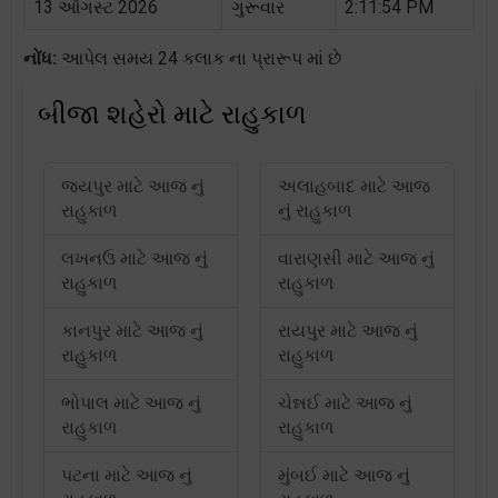
13 ઑગસ્ટ 2026
ગુરૂવાર
2:11:54 PM
નોંધ:
આપેલ સમય 24 કલાક ના પ્રારૂપ માં છે
બીજા શહેરો માટે રાહુકાળ
જયપુર માટે આજ નું
અલાહબાદ માટે આજ
રાહુકાળ
નું રાહુકાળ
લખનઉ માટે આજ નું
વારાણસી માટે આજ નું
રાહુકાળ
રાહુકાળ
કાનપુર માટે આજ નું
રાયપુર માટે આજ નું
રાહુકાળ
રાહુકાળ
ભોપાલ માટે આજ નું
ચેન્નઈ માટે આજ નું
રાહુકાળ
રાહુકાળ
પટના માટે આજ નું
મુંબઈ માટે આજ નું