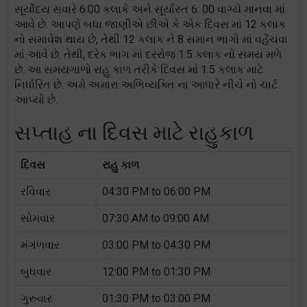
સૂર્યોદય સવારે 6:00 કલાકે અને સૂર્યાસ્ત 6: 00 વાગ્યે માનવા માં
આવે છે. આપણે બધા જાણીએ છીએ કે એક દિવસ માં 12 કલાક
નો સમાવેશ થાય છે, તેથી 12 કલાક ને 8 સમાન ભાગો માં વહેંચવા
માં આવે છે. તેથી, દરેક ભાગ માં દરરોજ 1.5 કલાક નો સમય મળે
છે. આ સમયગાળો રાહુ કાળ તરીકે દિવસ માં 1.5 કલાક માટે
નિર્ધારિત છે. અમે અમારા અભિવ્યક્તિ ના આધારે નીચે નો ચાર્ટ
આપ્યો છે.
સપ્તાહ ના દિવસ માટે રાહુકાળ
દિવસ
રાહુ કાળ
રવિવાર
04:30 PM to 06:00 PM
સોમવાર
07:30 AM to 09:00 AM
મંગળવાર
03:00 PM to 04:30 PM
બુધવાર
12:00 PM to 01:30 PM
ગુરુવાર
01:30 PM to 03:00 PM