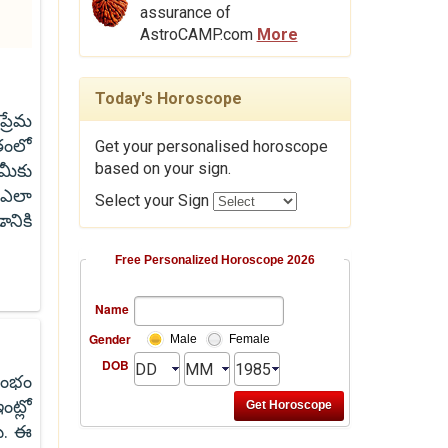
assurance of
AstroCAMP.com
More
Today's Horoscope
ప్రేమ
తంలో
Get your personalised horoscope
based on your sign.
మీకు
 ఎలా
Select your Sign
నికి
Free Personalized Horoscope 2026
Name
Gender
Male
Female
DOB
రంభం
ట్లో
ు. ఈ