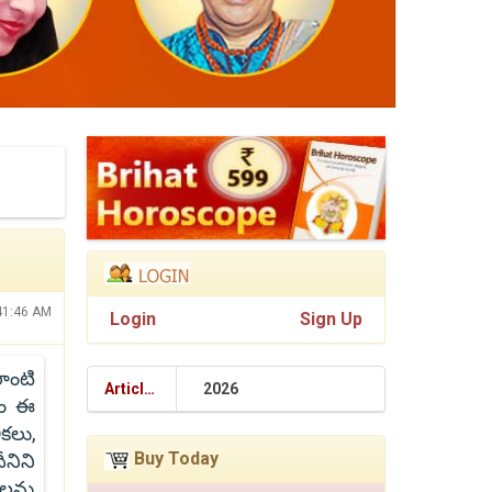
:41:46 AM
Login
Sign Up
ాంటి
Articles
2026
సం ఈ
కలు,
Buy Today
ీనిని
ులను