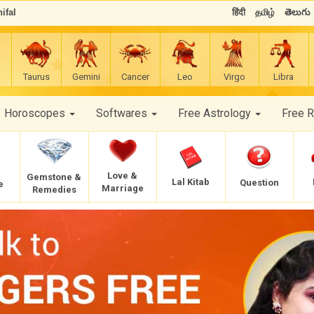
ifal
हिंदी
தமிழ்
తెలుగు
Taurus
Gemini
Cancer
Leo
Virgo
Libra
Horoscopes
Softwares
Free Astrology
Free 
Love &
Gemstone &
Lal Kitab
Question
e
Marriage
Remedies