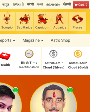
ಕನ್ನಡ
ગુજરાતી
मराठी
বাংলা
മലയാളം
ਪੰਜਾਬੀ
Cart: 0
Scorpio
Sagittarius
Capricorn
Aquarius
Pisces
Reports
Magazine
Astro Shop
Birth Time
AstroCAMP
AstroCAMP
Health
Rectification
Cloud (Silver)
Cloud (Gold)