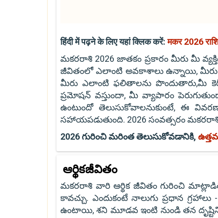
हिंदी में पढ़ने के लिए यहां क्लिक करें:
मकर 2026 रा
మకరరాశి 2026 జాతకం ప్రకారం మీరు మీ వ్యక్త
జీవితంలో ఎలాంటి అవకాశాలు ఉన్నాయి, మీరు
మీరు ఎలాంటి ఫలితాలను పొందుతారు,మీ కెరీ
ప్రమోషన్ వస్తుందా, మీ వ్యాపారం పెరుగుతుంద
ఉంటుందో తెలుసుకోవాలనుకుంటే, ఈ వివరణాత
సహాయపడుతుంది. 2026 సంవత్సరం మకరరాశి వా
2026 గురించి మరింత తెలుసుకోవడానికి,
ఉత్తమ
ఆర్థికజీవితం
మకరరాశి వారి ఆర్థిక జీవితం గురించి మాట్
కావచ్చు. ఎందుకంటే నాలుగు ప్రధాన గ్రహాలు 
ఉంటాయి, శని మూడవ ఇంటి నుండి తన దృష్ట