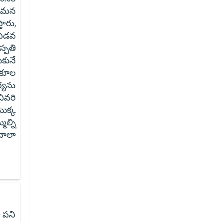
ోగమన
ారు,
 ఏడవ
్పతి
కునే
ుకూల
్యను
చివరి
ొక్క
ల్ని
చాలా
ా పని