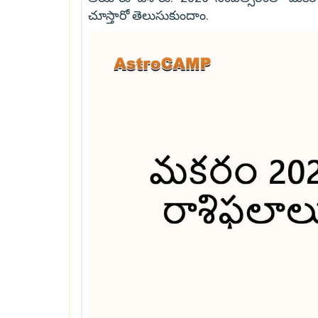
చూస్తారో తెలుసుకుందాం.