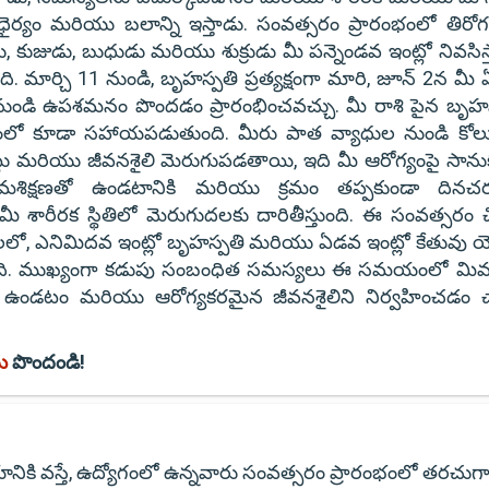
ర్యం మరియు బలాన్ని ఇస్తాడు. సంవత్సరం ప్రారంభంలో తిర
కుజుడు, బుధుడు మరియు శుక్రుడు మీ పన్నెండవ ఇంట్లో నివసిస్త
 మార్చి 11 నుండి, బృహస్పతి ప్రత్యక్షంగా మారి, జూన్ 2న మీ
ల నుండి ఉపశమనం పొందడం ప్రారంభించవచ్చు. మీ రాశి పైన బృహస
డంలో కూడా సహాయపడుతుంది. మీరు పాత వ్యాధుల నుండి కోలు
 మరియు జీవనశైలి మెరుగుపడతాయి, ఇది మీ ఆరోగ్యంపై సాన
 క్రమశిక్షణతో ఉండటానికి మరియు క్రమం తప్పకుండా దినచర
ి మీ శారీరక స్థితిలో మెరుగుదలకు దారితీస్తుంది. ఈ సంవత్సరం 
లో, ఎనిమిదవ ఇంట్లో బృహస్పతి మరియు ఏడవ ఇంట్లో కేతువు య
్తుంది. ముఖ్యంగా కడుపు సంబంధిత సమస్యలు ఈ సమయంలో మిమ్మ
రత్తగా ఉండటం మరియు ఆరోగ్యకరమైన జీవనశైలిని నిర్వహించడం 
ను
పొందండి!
ానికి వస్తే, ఉద్యోగంలో ఉన్నవారు సంవత్సరం ప్రారంభంలో తరచుగ