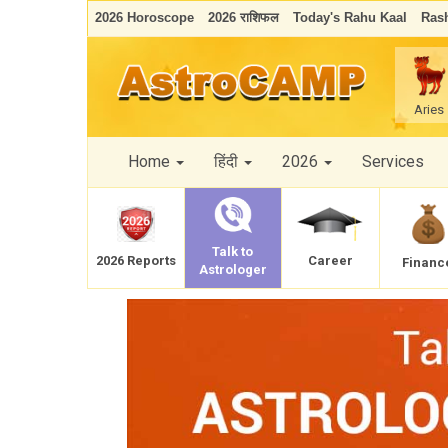
2026 Horoscope
2026 राशिफल
Today's Rahu Kaal
Rash
Aries
Home
हिंदी
2026
Services
Talk to
Career
2026 Reports
Financ
Astrologer