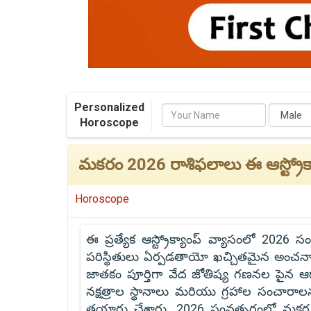
Personalized
Name
Horoscope
మకరం 2026 రాశిఫలాలు ఈ ఆస్ట్రోక్యా
Horoscope
ఈ ప్రత్యేక ఆస్ట్రోక్యాంప్ వ్యాసంలో 2026
పరిస్థితులు ఏర్పడతాయో ఖచ్చితమైన అంచ
జాతకం పూర్తిగా వేద జోతిష్య గణనల పైన ఆ
నక్షత్రాల స్థానాలు మరియు గ్రహాల సంచారాల
తయారు చేశారు. 2026 సంవత్సరంలో మకర రా