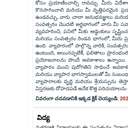
కోసం ప్రయాణించాల్సి రావచ్చు. మీరు విదే
కొనసాగించాలి మరియు మీ వృత్తిపరమైన ప్రయ
ఉండవచ్చు, వారు చాలా అనుభవజ్ఞులు మరియు మ
సంవత్సరం మొదటి అర్ధభాగంలో వారు మీ సవాళ్
వ్యవహరించి, పనిలో మీకు అడ్డంకులు సృష్టిం
మరియు సంవత్సరం రెండవ భాగంలో, మీరు ప
ఉంది. వ్యాపారంలో పాల్గొన్న వారికి, సంవత్
ఉంటుంది, అయినప్పటికీ, ఫలితాలు ప్రారంభంల
ప్రయోజనాలను పొందే అవకాశాలు ఉన్నాయి. స
వ్యాపారం మంచి పురోగతిని సాధించే అవకాశ
మరియు వ్యాపార భాగస్వాములతో మీ సంబంధ
వ్యాపారాలకు వృద్ధి మరియు శ్రేయస్సును తెస
విస్తరణకు దోహదపడే అనేక కొత్త పరిచయాలను 
వివరంగా చదవడానికి ఇక్కడ క్లిక్ చెయ్యండి:
202
విద్య
మకరరాశి విద్యార్థులకు ఈ సంవత్సరం విద్య