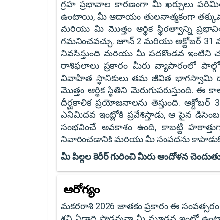
గ్రహ ప్రభావాల కారణంగా మీ ఖర్చులు పరిమ
ఉంటాయి, మీ ఆదాయం తులనాత్మకంగా తక్కువగా ఉం
మరియు మీ మొత్తం ఆర్థిక స్థిరత్వాన్ని ప్రభా
గమనించవచ్చు. జూన్ 2 మరియు అక్టోబర్ 31 మధ
నివసిస్తుంది మరియు మీ పదకొండవ ఇంటిని చ
రాశిఫలాలు ప్రకారం మీరు వ్యాపారంలో పాల
వివాహిత స్థానికులు తమ జీవిత భాగస్వామి
మొత్తం ఆర్థిక స్థితిని మెరుగుపరుస్తుంది. ఈ 
దీర్ఘకాలిక ప్రయోజనాలను తెస్తుంది. అక్టోబ
ఎనిమిదవ ఇంట్లోకి ప్రవేశిస్తాడు, ఆ పైన డి
సంభవించే అవకాశం ఉంది, కాబట్టి హఠాత్తుగ
నివారించడానికి మరియు మీ సంపదను కాపాడుకోవ
మీ పిల్లల కెరీర్ గురించి మీరు ఆందోళన చెందుతు
ఆరోగ్యం
మకరరాశి 2026 జాతకం ప్రకారం ఈ సంవత్సరం ఆర
శని ఏడాది పొడవునా మీ మూడవ ఇంట్లో ఉంట