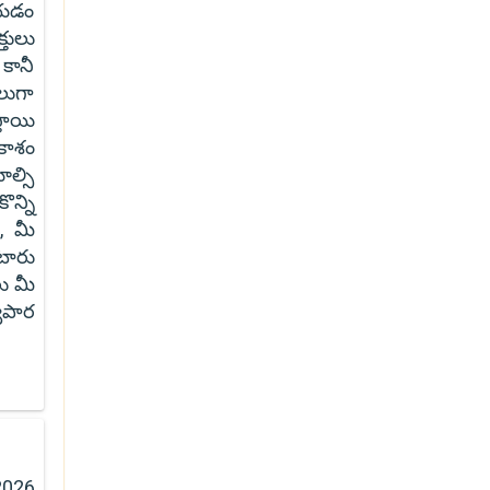
ేయడం
తులు
కానీ
లుగా
తాయి
కాశం
ల్సి
న్ని
, మీ
టారు
ు మీ
ాపార
2026