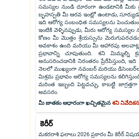
సమస్యల నుండి దూరంగా ఉండటానికి మీకు ధై
బృహస్పతి మీ ఆరవ ఇంట్లో ఉంటాడు, సూర్యుడు, 
ఇది ఆరోగ్య సంబంధిత సమస్యలను పెంచుతుంది.
ఇంటికి వెళ్ళినప్పుడు, మీరు ఆరోగ్య సమస్య
కోణం మీ మొత్తం శ్రేయస్సును మెరుగుపరచ
అవకాశం ఉంది మరియు మీ ఆహారపు అలవాట్లు
ప్రభావాన్ని చూపుతుంది. శని మిమ్మల్ని
అనుసరించడానికి నిరంతరం ప్రేరేపిస్తుంది, ఇద
నెలలో ముఖ్యంగా నవంబర్ మరియు డిసెంబర్‌ల
మిశ్రమ ప్రభావం ఆరోగ్య సమస్యలను కలిగిస
మరింత ఇబ్బంది పెట్టవచ్చు, కాబట్టి జాగ్
అవసరం.
మీ జాతకం ఆధారంగా ఖచ్చితమైన
శని నివేదిక
కెరీర్
మకరరాశి ఫలాలు 2026 ప్రకారం మీ కెరీర్ విషయ