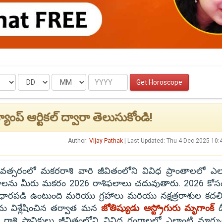
Date
Month
Year
Get Horoscope
ంప్ ఆర్టికల్ ద్వారా తెలుసుకోండి!
Author:
Vijay Pathak
| Last Updated: Thu 4 Dec 2025 10
 సంవత్సరంలో మకరరాశి వారి జీవితంలోని వివిధ ప్రాంతాలలో ఎల
నాలను మీరు మకరం 2026 రాశిఫలాలు చదువుతారు. 2026 కో
ధారపడి ఉంటుంది మరియు గ్రహాలు మరియు నక్షత్రరాశుల కదలి
ను విశ్లేషించిన తర్వాత మన
జోతిష్యుడు ఆస్ట్రోగురు మృగాంక్
ద
శి స్థానికులు జీవితంలోని వివిధ రంగాలలో ఎలాంటి మార్ప