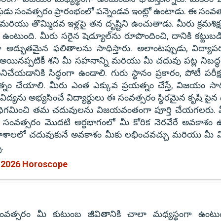
్రుడు సంవత్సరం ప్రారంభంలో పన్నెండవ ఇంట్లో ఉంటాడు. ఈ సంవత
యు తొమ్మిదవ ఇళ్లపై తన దృష్టిని ఉంచుతాడు. మీరు క్రమశిక్
టుంది. మీరు సరైన షెడ్యూల్‌ను రూపొందించి, దానికి కట్టుబడి
గా అద్భుతమైన ఫలితాలను సాధిస్తారు. అలాంటప్పుడు, విద్యాప
అయినప్పటికీ శని మీ సహనాన్ని మరియు మీ చదువు పట్ల నిబద్
నిచేయడానికి సిద్ధంగా ఉండాలి. గురు స్థానం ప్రకారం, పోటీ పరీక
్నం చేయాలి. మీరు ఎంత ఎక్కువ ప్రయత్నం చేస్తే, విజయం సాధ
ను అభ్యసించే విద్యార్థులు ఈ సంవత్సరం స్థిరమైన కృషి పైన దృ
ను అధిగమించి తమ చదువులను విజయవంతంగా పూర్తి చేయగలరు. 
ంటే, సంవత్సరం మొదటి అర్ధభాగంలో మీ కోరిక నెరవేరే అవకాశం ఉ
 కళాశాలలో చదువుకునే అవకాశం మీకు లభించవచ్చు మరియు మీ వి
.
 2026 Horoscope
వత్సరం మీ కుటుంబ జీవితానికి చాలా మధ్యస్థంగా ఉంటు