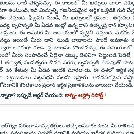
ితులను దాటి వెళ్ళవచ్చు. ఈ కాలంలో మీ ఖర్చులు చాలా ఎక్క
టుంది, ఇది మిమ్మల్ని గణనీయమైన ఆర్థిక ఒత్తిడికి గురి చేస్త
వితం చేస్తుంది. ఫిబ్రవరి నుండి, మీ ఖర్చులలో క్రమంగా తగ్గుదల
్య, బృహస్పతి మీ ఏడవ ఇంట్లో ఉన్న దాని ఉత్కృష్ట రాశి కర్కాట
ూస్తుంది. ఈ అమరిక మీ ఆదాయంలో వృద్ధిని తెస్తుంది. మకరం 
్గోనట్టు అయితే మీరు దాని నుండి లాభాలను పొందే అవకాశం ఉ
 ద్వారా ఆర్థికంగా కూడా ప్రయోజనం పొందవచ్చు, ఈ సమయంలో 
కాలంలో మీరు సంపాదించే ఏదైనా డబ్బు, తెలివిగా పెట్టుబడి పెడితే,
ర్ 31 తర్వాత, సంవత్సరం చివరి వరకు, బృహస్పతి కేతువుతో పాట
సెంబర్ 5న కేతువు మీ ఏడవ ఇంటికి మారతాడు. ఈ దశలో ఆర్థిక నష్
ా పెట్టుబడులు పెట్టవద్దని సలహా ఇస్తారు. అనవసరమైన నష్ట
డానికి కొంతకాలం ప్రధాన ఆర్థిక ప్రణాళికలను వాయిదా వేయండి.
న్నారా? ఇప్పుడే ఆర్డర్ చేయండి:
కాగ్ని- ఆస్ట్రో రిపోర్ట్
!
ోగ్యం పరంగా హెచ్చు తగ్గులు తెచ్చే అవకాశం ఉంది. మీ రాశి అధ
ాడు, సమస్యలను ఎదుర్కోవడానికి మరియు శారీరక మరియు మా