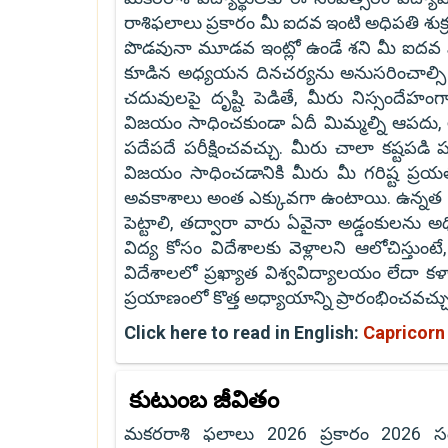
రాశిఫలాలు ప్రకారం మీ ఐదవ ఇంటి అధిపతి శుక
పొడవునా మూడవ ఇంట్లో ఉండే శని మీ ఐదవ మరి
కూడిన అధ్యయన దినచర్యను అనుసరించాల్సి ఉం
చదువులపై దృష్టి పెడితే, మీరు నిస్సందేహం
విజయం సాధించకుండా ఏదీ మిమ్మల్ని ఆపదు, 
పదేపదే పరీక్షించవచ్చు. మీరు చాలా కష్టపడి ప
విజయం సాధించడానికి మీరు మీ గరిష్ట ప్రయత
అవకాశాలు అంత ఎక్కువగా ఉంటాయి. ఉన్నత విద్య
పెట్టాలి, తద్వారా వారు ఏవైనా అడ్డంకుల
విద్య కోసం విదేశాలకు వెళ్లాలని ఆలోచిస్తు
విదేశాలలో ప్రఖ్యాత విశ్వవిద్యాలయం లేదా
ప్రయాణంలో కొత్త అధ్యాయాన్ని ప్రారంభించవచ్చు
Click here to read in English:
Capricorn
కుటుంబ జీవితం
మకరరాశి ఫలాలు 2026 ప్రకారం 2026 సం