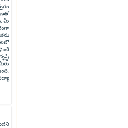
్సరం
షణతో
, మీ
రంగా
ధతను
్షలలో
ించే
ష్టి
మీరు
ంది.
ద్యా
ందని