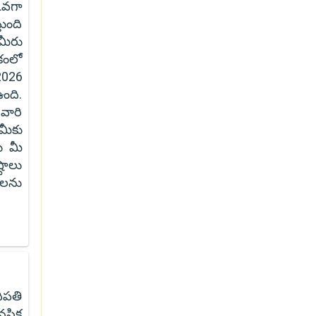
ువగా
ుంది
 మీరు
కంలో
2026
ంది.
వారి
 మీకు
ు మీ
టాలు
ాలను
ిపతి
నసిక