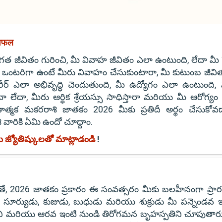
शिफल
ిగత జీవితం గురించి, మీ వివాహ జీవితం ఎలా ఉంటుంది, లేదా మీ 
 ఒంటరిగా ఉంటే మీరు వివాహం చేసుకుంటారా, మీ కుటుంబ జీవి
ర్ ఎలా అభివృద్ధి చెందుతుంది, మీ ఉద్యోగం ఎలా ఉంటుంది, 
ా లేదా, మీరు ఆర్థిక శ్రేయస్సు సాధిస్తారా మరియు మీ ఆరోగ్యం
్మక మకరరాశి జాతకం 2026 మీకు ప్రతిదీ అర్థం చేసుకోవడా
రికి ఏమి ఉందో చూద్దాం.
 జ్యోతిష్కులతో మాట్లాడండి
!
లాడితే, 2026 జాతకం ప్రకారం ఈ సంవత్సరం మీకు బలహీనంగా ప్రా
- సూర్యుడు, కుజుడు, బుధుడు మరియు శుక్రుడు మీ పన్నెండవ ఇం
ిని మరియు ఆరవ ఇంటి నుండి తిరోగమన బృహస్పతిని చూపుతార