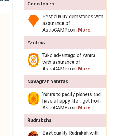
Gemstones
Best quality gemstones with
assurance of
AstroCAMP.com
More
Yantras
Take advantage of Yantra
with assurance of
AstroCAMP.com
More
Navagrah Yantras
Yantra to pacify planets and
have a happy life .. get from
AstroCAMP.com
More
Rudraksha
Best quality Rudraksh with