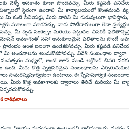
శాలకు వెళ్ళే అవకాశం కూడా పొందవచ్చు. మీరు కష్టపడి పనిచ
త్నాలలో స్థిరంగా ఉండాలి. మీ కార్యాలయంలో కొంతమంది వ్యక్
ీ కంటే సీనియర్లు, మీరు వారిని మీ గురువులుగా భావిస్తారు, 
లకు మూలంగా మారవచ్చు. వారు పోటీదారులుగా లేదా ప్రత్యర్థు
చవచ్చు. మీ దృఢ సంకల్పం మరియు పట్టుదల చివరికి ఫలితాన్నిస్
్రమోషన్ అవకాశంతో సహా అనుకూలమైన ఫలితాలను పొందే అవ
సరం ప్రారంభం అంత బలంగా ఉండకపోవచ్చు. మీరు కష్టపడి పనిచేయా
ో మీ అంచనాలను అందుకోకపోవచ్చు. విదేశీ సంబంధాల ద్వారా కొ
ంవత్సరం మధ్యలో, అంటే జూన్ నుండి అక్టోబర్ చివరి వరకు
ం ఉంది. మీరు కొత్త వృత్తిపరమైన సంబంధాలను ఏర్పరుచుకుం
ాలు సామరస్యపూర్వకంగా ఉంటాయి. ఈ స్నేహపూర్వక సంబంధాల
్తాయి. మీరు కొత్త అవకాశాలకు ద్వారాలు తెరిచే మరియు మీ వ్య
ఏర్పరచుకోవచ్చు.
6 రాశిఫలాలు
ాపరంగా విజయం మధ్యస్థంగా ఉంటుందని భావిస్తున్నారు. మకరం 